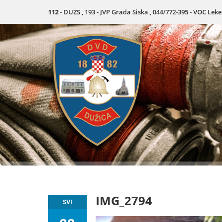
112
- DUZS , 193 - JVP Grada Siska , 044/772-395 - VOC Lek
IMG_2794
SVI