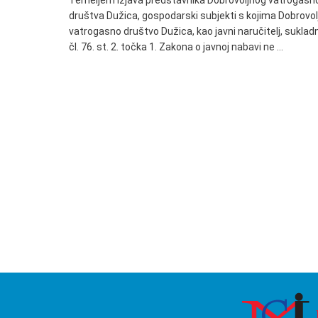
Temeljem izjava predstavnika Dobrovoljnog vatrogasn
društva Dužica, gospodarski subjekti s kojima Dobrovol
vatrogasno društvo Dužica, kao javni naručitelj, suklad
čl. 76. st. 2. točka 1. Zakona o javnoj nabavi ne …