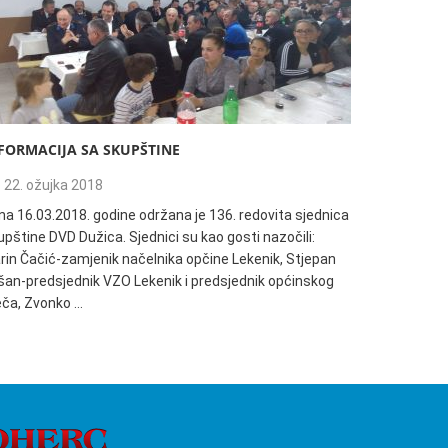
FORMACIJA SA SKUPŠTINE
135. REDO
22. ožujka 2018
04. trav
na 16.03.2018. godine održana je 136. redovita sjednica
Informacija
pštine DVD Dužica. Sjednici su kao gosti nazočili:
18:00h održ
rin Čačić-zamjenik načelnika opčine Lekenik, Stjepan
Dužica. Sjed
šan-predsjednik VZO Lekenik i predsjednik općinskog
načelnik Op
ječa, Zvonko …