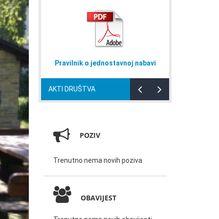
nostavnoj nabavi
Naputak za domaćinstva
P
AKTI DRUŠTVA
POZIV
Trenutno nema novih poziva
OBAVIJEST