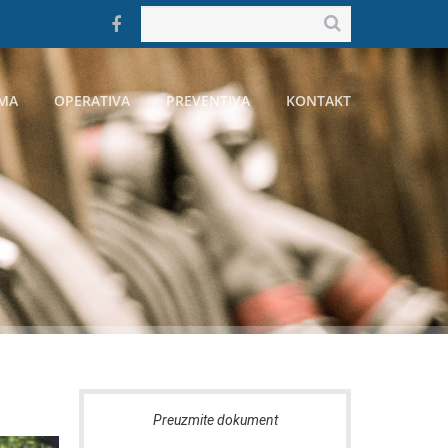
MA
OPERATIVA
PREVENTIVA
KONTAKT
 dokument
Preuzmite dokument