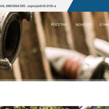
enik, 098/9304-505 - zapovjednik DVD-a
POČETNA
NOVOSTI
O NA
Preuzmite