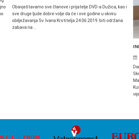
og
jno
Obavještavamo sve članove i prijatelje DVD-a Dužica, kao i
no
sve druge ljude dobre volje da će i ove godine u okviru
obilježavanja Sv. Ivana Krstitelja 24.06.2019. biti održana
zabava na …
IN
Da
Sku
Ma
Ku
vi