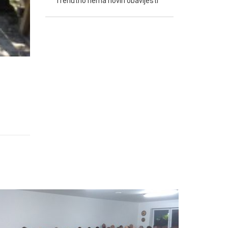
Trenutno nema novih obavijesti