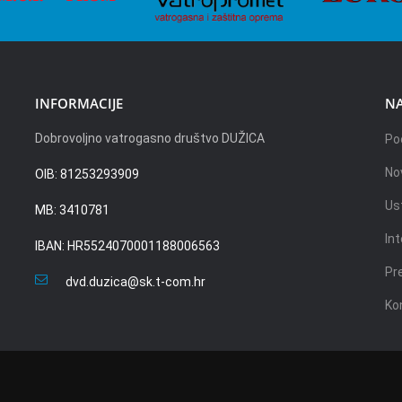
INFORMACIJE
NA
Dobrovoljno vatrogasno društvo DUŽICA
Po
No
OIB: 81253293909
Us
MB: 3410781
Int
IBAN: HR5524070001188006563
Pr
dvd.duzica@sk.t-com.hr
Ko