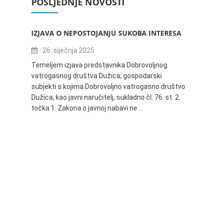
POSLJEDNJE NOVOSTI
IZJAVA O NEPOSTOJANJU SUKOBA INTERESA
ZABAV
IVANA
26. siječnja 2025
16.
Temeljem izjava predstavnika Dobrovoljnog
vatrogasnog društva Dužica, gospodarski
Obavje
subjekti s kojima Dobrovoljno vatrogasno društvo
Dužica,
Dužica, kao javni naručitelj, sukladno čl. 76. st. 2.
godine 
točka 1. Zakona o javnoj nabavi ne …
24.06.