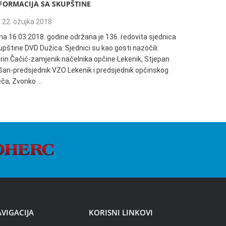
FORMACIJA SA SKUPŠTINE
135. REDO
22. ožujka 2018
04. trav
na 16.03.2018. godine održana je 136. redovita sjednica
Informacija
pštine DVD Dužica. Sjednici su kao gosti nazočili:
18:00h održ
rin Čačić-zamjenik načelnika opčine Lekenik, Stjepan
Dužica. Sjed
šan-predsjednik VZO Lekenik i predsjednik općinskog
načelnik Op
ječa, Zvonko …
VIGACIJA
KORISNI LINKOVI