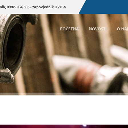
enik, 098/9304-505 - zapovjednik DVD-a
POČETNA
NOVOSTI
O NA