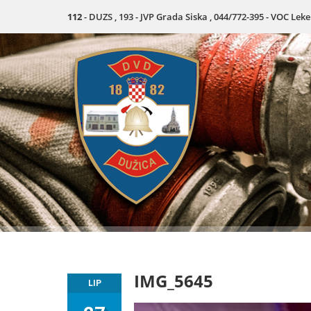
112
- DUZS , 193 - JVP Grada Siska , 044/772-395 - VOC Lek
IMG_5645
LIP