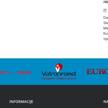
IN
Da
Sku
Ma
Ku
vi
INFORMACIJE
NA