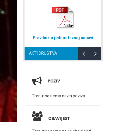
Pravilnik o jednostavnoj nabavi
Naputak
AKTI DRUŠTVA
POZIV
Trenutno nema novih poziva
OBAVIJEST