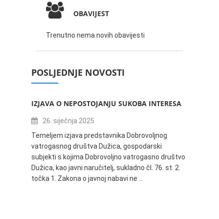
OBAVIJEST
Trenutno nema novih obavijesti
POSLJEDNJE NOVOSTI
IZJAVA O NEPOSTOJANJU SUKOBA INTERESA
ZABAV
IVANA
26. siječnja 2025
16.
Temeljem izjava predstavnika Dobrovoljnog
vatrogasnog društva Dužica, gospodarski
Obavje
subjekti s kojima Dobrovoljno vatrogasno društvo
Dužica,
Dužica, kao javni naručitelj, sukladno čl. 76. st. 2.
godine 
točka 1. Zakona o javnoj nabavi ne …
24.06.