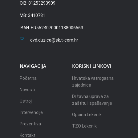
OIB: 81253293909
MB: 3410781
IBAN: HR5524070001188006563
dvd.duzica@sk.t-com.hr
NAVIGACIJA
KORISNI LINKOVI
Početna
Hrvatska vatrogasna
zajednica
Novosti
Državna uprava za
Ustroj
zaštitu i spašavanje
Intervencije
Općina Lekenik
Preventiva
TZO Lekenik
Kontakt