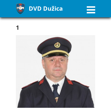
DVD Dužica
1