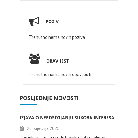
POZIV
Trenutno nema novih poziva
OBAVIJEST
Trenutno nema novih obavijesti
POSLJEDNJE NOVOSTI
IZJAVA O NEPOSTOJANJU SUKOBA INTERESA
ZABAV
IVANA
26. siječnja 2025
16.
Temeljem izjava predstavnika Dobrovoljnog