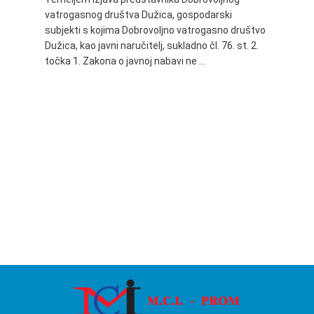
vatrogasnog društva Dužica, gospodarski
Obavje
subjekti s kojima Dobrovoljno vatrogasno društvo
Dužica,
Dužica, kao javni naručitelj, sukladno čl. 76. st. 2.
godine 
točka 1. Zakona o javnoj nabavi ne …
24.06.