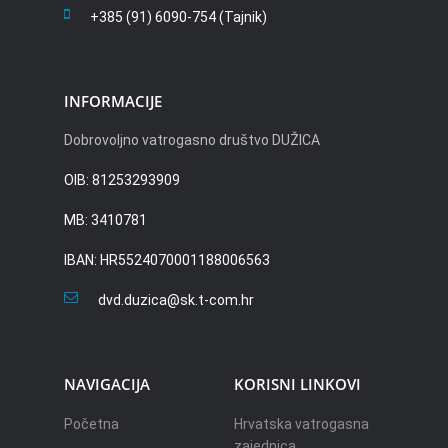
+385 (91) 6090-754 (Tajnik)
INFORMACIJE
Dobrovoljno vatrogasno društvo DUŽICA
OIB: 81253293909
MB: 3410781
IBAN: HR5524070001188006563
dvd.duzica@sk.t-com.hr
NAVIGACIJA
KORISNI LINKOVI
Početna
Hrvatska vatrogasna
zajednica