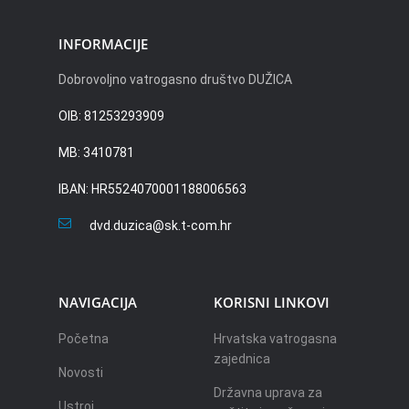
INFORMACIJE
Dobrovoljno vatrogasno društvo DUŽICA
OIB: 81253293909
MB: 3410781
IBAN: HR5524070001188006563
dvd.duzica@sk.t-com.hr
NAVIGACIJA
KORISNI LINKOVI
Početna
Hrvatska vatrogasna
zajednica
Novosti
Državna uprava za
Ustroj