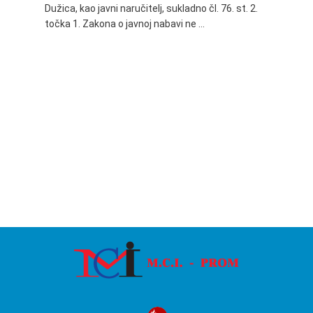
Dužica, kao javni naručitelj, sukladno čl. 76. st. 2.
godine 
točka 1. Zakona o javnoj nabavi ne …
24.06.