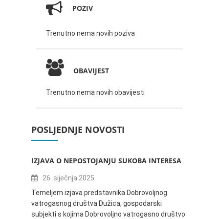
POZIV
Trenutno nema novih poziva
OBAVIJEST
Trenutno nema novih obavijesti
POSLJEDNJE NOVOSTI
IZJAVA O NEPOSTOJANJU SUKOBA INTERESA
ZABAV
IVANA
26. siječnja 2025
16.
Temeljem izjava predstavnika Dobrovoljnog
vatrogasnog društva Dužica, gospodarski
Obavje
subjekti s kojima Dobrovoljno vatrogasno društvo
Dužica,