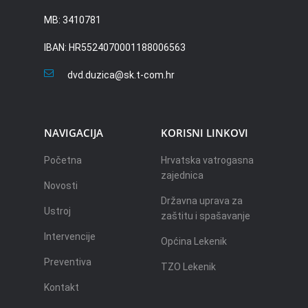
MB: 3410781
IBAN: HR5524070001188006563
dvd.duzica@sk.t-com.hr
NAVIGACIJA
KORISNI LINKOVI
Početna
Hrvatska vatrogasna
zajednica
Novosti
Državna uprava za
Ustroj
zaštitu i spašavanje
Intervencije
Općina Lekenik
Preventiva
TZO Lekenik
Kontakt