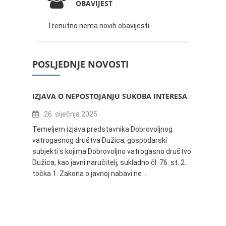
OBAVIJEST
Trenutno nema novih obavijesti
POSLJEDNJE NOVOSTI
IZJAVA O NEPOSTOJANJU SUKOBA INTERESA
ZABAV
IVANA
26. siječnja 2025
16.
Temeljem izjava predstavnika Dobrovoljnog
vatrogasnog društva Dužica, gospodarski
Obavje
subjekti s kojima Dobrovoljno vatrogasno društvo
Dužica,
Dužica, kao javni naručitelj, sukladno čl. 76. st. 2.
godine 
točka 1. Zakona o javnoj nabavi ne …
24.06.