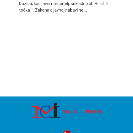
Dužica, kao javni naručitelj, sukladno čl. 76. st. 2.
godine 
točka 1. Zakona o javnoj nabavi ne …
24.06.