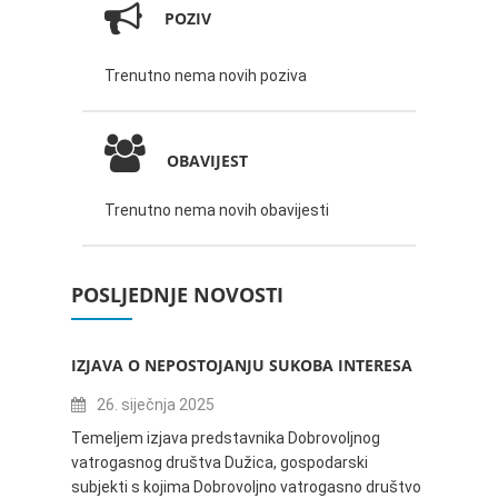
POZIV
Trenutno nema novih poziva
OBAVIJEST
Trenutno nema novih obavijesti
POSLJEDNJE NOVOSTI
IZJAVA O NEPOSTOJANJU SUKOBA INTERESA
ZABAV
IVANA
26. siječnja 2025
16.
Temeljem izjava predstavnika Dobrovoljnog
vatrogasnog društva Dužica, gospodarski
Obavje
subjekti s kojima Dobrovoljno vatrogasno društvo
Dužica,