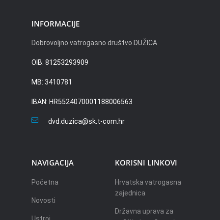
INFORMACIJE
Dobrovoljno vatrogasno društvo DUŽICA
OIB: 81253293909
MB: 3410781
IBAN: HR5524070001188006563
dvd.duzica@sk.t-com.hr
NAVIGACIJA
KORISNI LINKOVI
Početna
Hrvatska vatrogasna
zajednica
Novosti
Državna uprava za
Ustroj