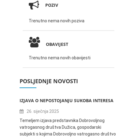
POZIV
Trenutno nema novih poziva
OBAVIJEST
Trenutno nema novih obavijesti
POSLJEDNJE NOVOSTI
IZJAVA O NEPOSTOJANJU SUKOBA INTERESA
ZABAV
IVANA
26. siječnja 2025
16.
Temeljem izjava predstavnika Dobrovoljnog
vatrogasnog društva Dužica, gospodarski
Obavje
subjekti s kojima Dobrovoljno vatrogasno društvo
Dužica,