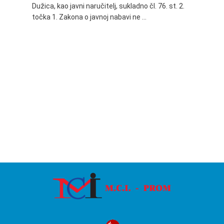
Dužica, kao javni naručitelj, sukladno čl. 76. st. 2.
godine 
točka 1. Zakona o javnoj nabavi ne …
24.06.