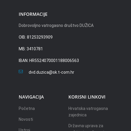
INFORMACIJE
Dobrovoljno vatrogasno društvo DUŽICA
OIB: 81253293909
MB: 3410781
IBAN: HR5524070001188006563
dvd.duzica@sk.t-com.hr
NAVIGACIJA
KORISNI LINKOVI
Početna
Hrvatska vatrogasna
zajednica
Novosti
Državna uprava za
Ustroj