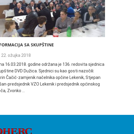
FORMACIJA SA SKUPŠTINE
135. REDO
22. ožujka 2018
04. trav
na 16.03.2018. godine održana je 136. redovita sjednica
Informacija
pštine DVD Dužica. Sjednici su kao gosti nazočili:
18:00h održ
rin Čačić-zamjenik načelnika opčine Lekenik, Stjepan
Dužica. Sjed
šan-predsjednik VZO Lekenik i predsjednik općinskog
načelnik Op
ječa, Zvonko …