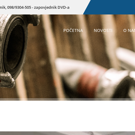
enik, 098/9304-505 - zapovjednik DVD-a
POČETNA
NOVOSTI
O NA
Preuzmi