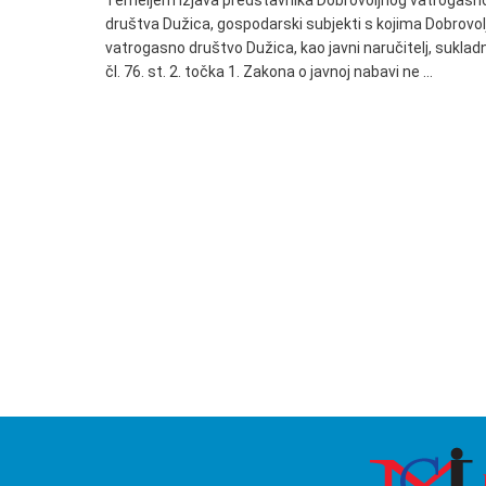
Temeljem izjava predstavnika Dobrovoljnog vatrogasn
društva Dužica, gospodarski subjekti s kojima Dobrovol
vatrogasno društvo Dužica, kao javni naručitelj, suklad
čl. 76. st. 2. točka 1. Zakona o javnoj nabavi ne …