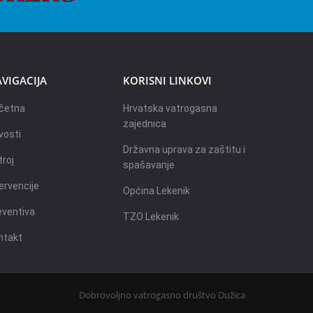
VIGACIJA
KORISNI LINKOVI
četna
Hrvatska vatrogasna
zajednica
vosti
Državna uprava za zaštitu i
troj
spašavanje
ervencije
Općina Lekenik
eventiva
TZO Lekenik
ntakt
Dobrovoljno vatrogasno društvo Dužica