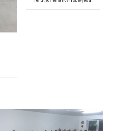
Trenutno nema novih obavijesti