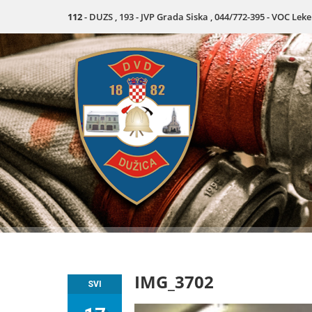
112
- DUZS , 193 - JVP Grada Siska , 044/772-395 - VOC Lek
IMG_3702
SVI