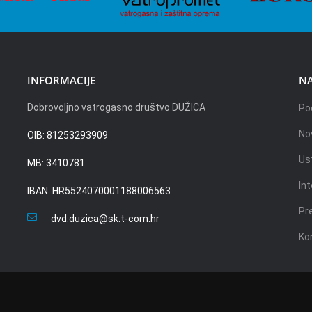
INFORMACIJE
NA
Dobrovoljno vatrogasno društvo DUŽICA
Po
No
OIB: 81253293909
Us
MB: 3410781
Int
IBAN: HR5524070001188006563
Pr
dvd.duzica@sk.t-com.hr
Ko