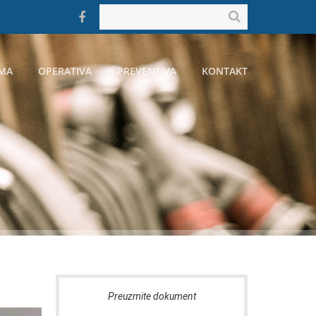
MA
OPERATIVA
PREVENTIVA
KONTAKT
te dokument
Preuzmite dokument