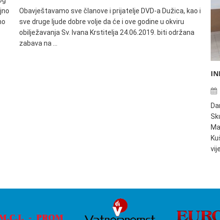
og
jno
Obavještavamo sve članove i prijatelje DVD-a Dužica, kao i
no
sve druge ljude dobre volje da će i ove godine u okviru
obilježavanja Sv. Ivana Krstitelja 24.06.2019. biti održana
zabava na …
IN
Da
Sku
Ma
Ku
vi