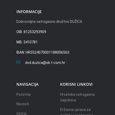
INFORMACIJE
Dobrovoljno vatrogasno društvo DUŽICA
OIB: 81253293909
MB: 3410781
IBAN: HR5524070001188006563
dvd.duzica@sk.t-com.hr
NAVIGACIJA
KORISNI LINKOVI
Početna
Hrvatska vatrogasna
zajednica
Novosti
Državna uprava za
Ustroj