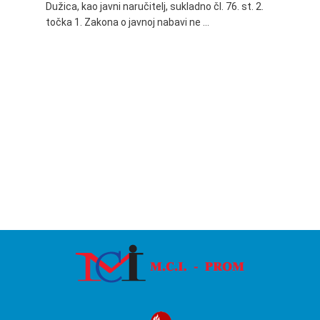
Dužica, kao javni naručitelj, sukladno čl. 76. st. 2.
godine 
točka 1. Zakona o javnoj nabavi ne …
24.06.