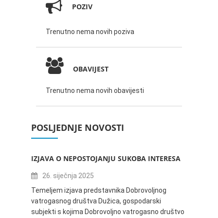
POZIV
Trenutno nema novih poziva
OBAVIJEST
Trenutno nema novih obavijesti
POSLJEDNJE NOVOSTI
IZJAVA O NEPOSTOJANJU SUKOBA INTERESA
ZABAV
IVANA
26. siječnja 2025
16.
Temeljem izjava predstavnika Dobrovoljnog
vatrogasnog društva Dužica, gospodarski
Obavje
subjekti s kojima Dobrovoljno vatrogasno društvo
Dužica,