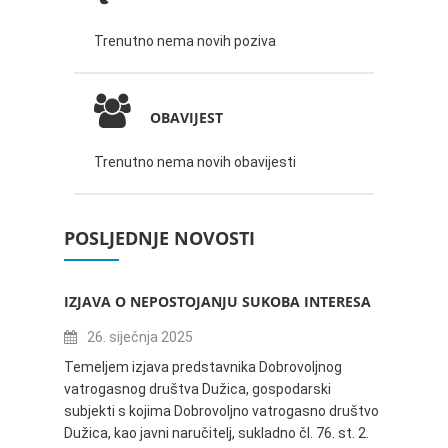
Trenutno nema novih poziva
OBAVIJEST
Trenutno nema novih obavijesti
POSLJEDNJE NOVOSTI
IZJAVA O NEPOSTOJANJU SUKOBA INTERESA
ZABAV
IVANA
26. siječnja 2025
16.
Temeljem izjava predstavnika Dobrovoljnog
vatrogasnog društva Dužica, gospodarski
Obavje
subjekti s kojima Dobrovoljno vatrogasno društvo
Dužica,
Dužica, kao javni naručitelj, sukladno čl. 76. st. 2.
godine 