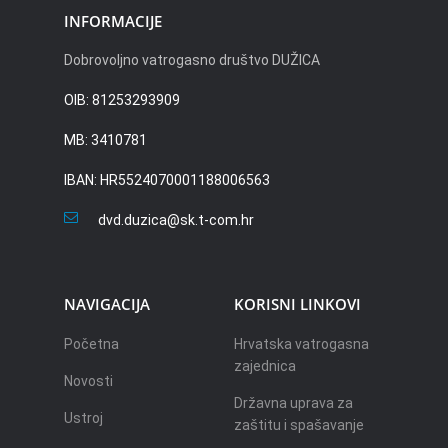
INFORMACIJE
Dobrovoljno vatrogasno društvo DUŽICA
OIB: 81253293909
MB: 3410781
IBAN: HR5524070001188006563
dvd.duzica@sk.t-com.hr
NAVIGACIJA
KORISNI LINKOVI
Početna
Hrvatska vatrogasna
zajednica
Novosti
Državna uprava za
Ustroj
zaštitu i spašavanje