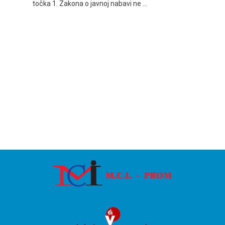
točka 1. Zakona o javnoj nabavi ne …
24.06.