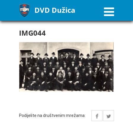
DVD Dužica
IMG044
Podijelite na društvenim mrežama: