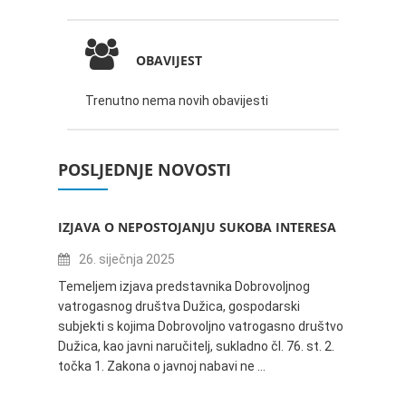
OBAVIJEST
Trenutno nema novih obavijesti
POSLJEDNJE NOVOSTI
IZJAVA O NEPOSTOJANJU SUKOBA INTERESA
ZABAV
IVANA
26. siječnja 2025
16.
Temeljem izjava predstavnika Dobrovoljnog
vatrogasnog društva Dužica, gospodarski
Obavje
subjekti s kojima Dobrovoljno vatrogasno društvo
Dužica,
Dužica, kao javni naručitelj, sukladno čl. 76. st. 2.
godine 
točka 1. Zakona o javnoj nabavi ne …
24.06.