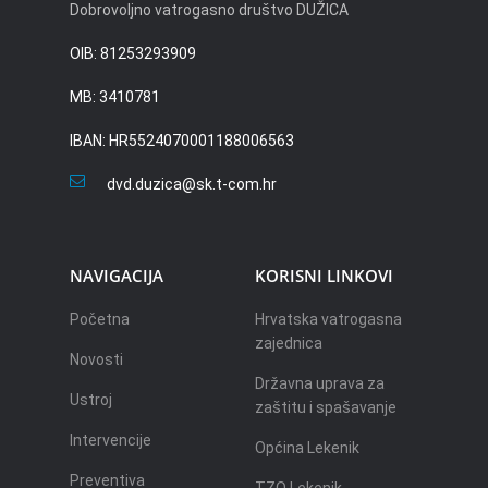
Dobrovoljno vatrogasno društvo DUŽICA
OIB: 81253293909
MB: 3410781
IBAN: HR5524070001188006563
dvd.duzica@sk.t-com.hr
NAVIGACIJA
KORISNI LINKOVI
Početna
Hrvatska vatrogasna
zajednica
Novosti
Državna uprava za
Ustroj
zaštitu i spašavanje
Intervencije
Općina Lekenik
Preventiva