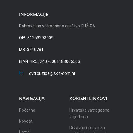
INFORMACIJE
Dobrovoljno vatrogasno društvo DUŽICA
OIB: 81253293909
MB: 3410781
IBAN: HR5524070001188006563
dvd.duzica@sk.t-com.hr
NAVIGACIJA
KORISNI LINKOVI
Početna
Hrvatska vatrogasna
zajednica
Novosti
Državna uprava za
Ustroj