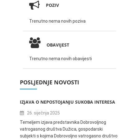
POZIV
Trenutno nema novih poziva
OBAVIJEST
Trenutno nema novih obavijesti
POSLJEDNJE NOVOSTI
IZJAVA O NEPOSTOJANJU SUKOBA INTERESA
ZABAV
IVANA
26. siječnja 2025
16.
Temeljem izjava predstavnika Dobrovoljnog
vatrogasnog društva Dužica, gospodarski
Obavje
subjekti s kojima Dobrovoljno vatrogasno društvo
Dužica,