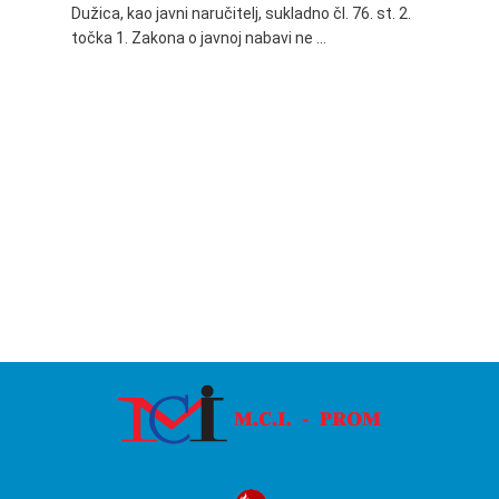
Dužica, kao javni naručitelj, sukladno čl. 76. st. 2.
godine 
točka 1. Zakona o javnoj nabavi ne …
24.06.