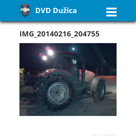
DVD Dužica
IMG_20140216_204755