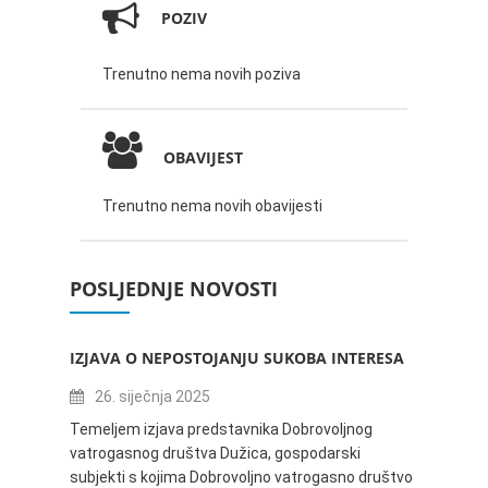
POZIV
Trenutno nema novih poziva
OBAVIJEST
Trenutno nema novih obavijesti
POSLJEDNJE NOVOSTI
IZJAVA O NEPOSTOJANJU SUKOBA INTERESA
ZABAV
IVANA
26. siječnja 2025
16.
Temeljem izjava predstavnika Dobrovoljnog
vatrogasnog društva Dužica, gospodarski
Obavje
subjekti s kojima Dobrovoljno vatrogasno društvo
Dužica,