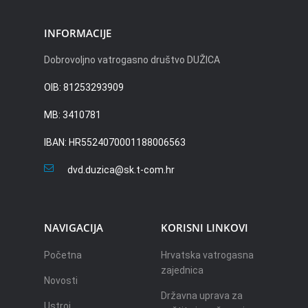
INFORMACIJE
Dobrovoljno vatrogasno društvo DUŽICA
OIB: 81253293909
MB: 3410781
IBAN: HR5524070001188006563
dvd.duzica@sk.t-com.hr
NAVIGACIJA
KORISNI LINKOVI
Početna
Hrvatska vatrogasna
zajednica
Novosti
Državna uprava za
Ustroj