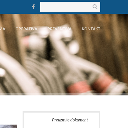
MA
OPERATIVA
PREVENTIVA
KONTAKT
ent
Preuzmite dokument
Preu