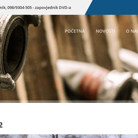
enik, 098/9304-505 - zapovjednik DVD-a
POČETNA
NOVOSTI
O NA
2
Preuzmite dokum