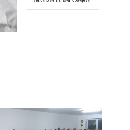
Trenutno nema novih obavijesti