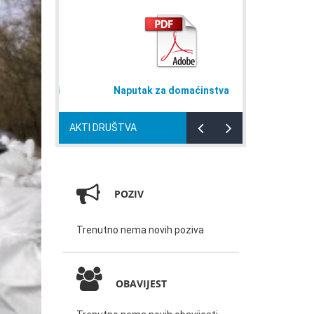
oj nabavi
Naputak za domaćinstva
Plan rad
AKTI DRUŠTVA
POZIV
Trenutno nema novih poziva
OBAVIJEST