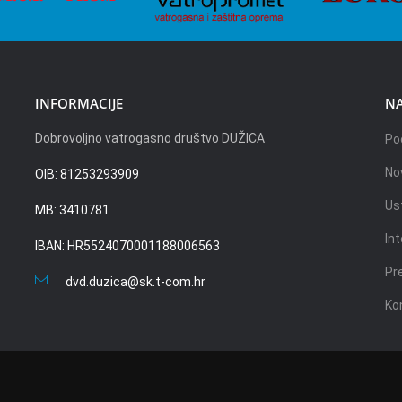
INFORMACIJE
NA
Dobrovoljno vatrogasno društvo DUŽICA
Po
No
OIB: 81253293909
Us
MB: 3410781
Int
IBAN: HR5524070001188006563
Pr
dvd.duzica@sk.t-com.hr
Ko