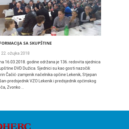
FORMACIJA SA SKUPŠTINE
135. REDO
22. ožujka 2018
04. trav
na 16.03.2018. godine održana je 136. redovita sjednica
Informacija
pštine DVD Dužica. Sjednici su kao gosti nazočili:
18:00h održ
rin Čačić-zamjenik načelnika opčine Lekenik, Stjepan
Dužica. Sjed
šan-predsjednik VZO Lekenik i predsjednik općinskog
načelnik Op
ječa, Zvonko …