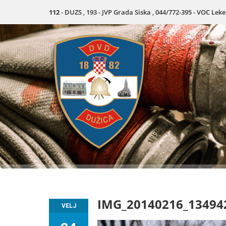
112
- DUZS , 193 - JVP Grada Siska , 044/772-395 - VOC Lek
IMG_20140216_13494
VELJ