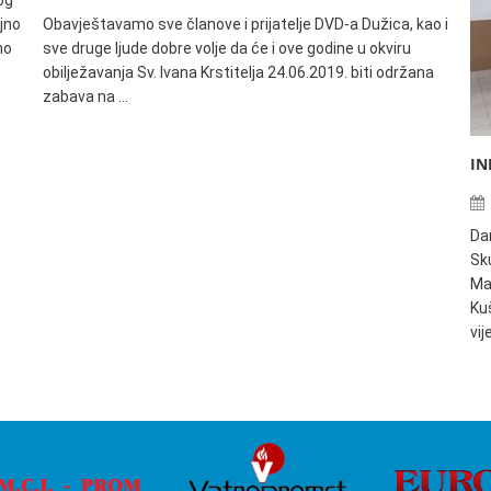
og
jno
Obavještavamo sve članove i prijatelje DVD-a Dužica, kao i
no
sve druge ljude dobre volje da će i ove godine u okviru
obilježavanja Sv. Ivana Krstitelja 24.06.2019. biti održana
zabava na …
IN
Da
Sku
Ma
Ku
vi