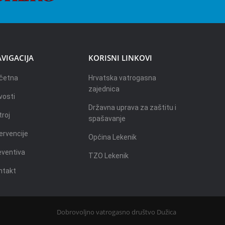
VIGACIJA
KORISNI LINKOVI
četna
Hrvatska vatrogasna
zajednica
vosti
Državna uprava za zaštitu i
troj
spašavanje
ervencije
Općina Lekenik
eventiva
TZO Lekenik
ntakt
Dobrovoljno vatrogasno društvo Dužica