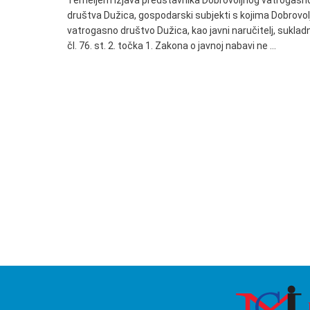
Temeljem izjava predstavnika Dobrovoljnog vatrogasn
društva Dužica, gospodarski subjekti s kojima Dobrovol
vatrogasno društvo Dužica, kao javni naručitelj, suklad
čl. 76. st. 2. točka 1. Zakona o javnoj nabavi ne …