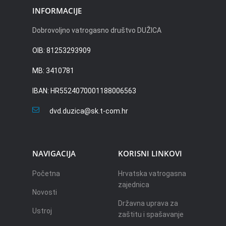
INFORMACIJE
Dobrovoljno vatrogasno društvo DUŽICA
OIB: 81253293909
MB: 3410781
IBAN: HR5524070001188006563
dvd.duzica@sk.t-com.hr
NAVIGACIJA
KORISNI LINKOVI
Početna
Hrvatska vatrogasna
zajednica
Novosti
Državna uprava za
Ustroj
zaštitu i spašavanje