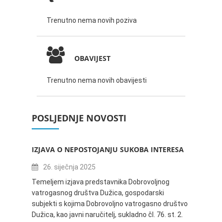
Trenutno nema novih poziva
OBAVIJEST
Trenutno nema novih obavijesti
POSLJEDNJE NOVOSTI
IZJAVA O NEPOSTOJANJU SUKOBA INTERESA
ZABAV
IVANA
26. siječnja 2025
16.
Temeljem izjava predstavnika Dobrovoljnog
vatrogasnog društva Dužica, gospodarski
Obavje
subjekti s kojima Dobrovoljno vatrogasno društvo
Dužica,
Dužica, kao javni naručitelj, sukladno čl. 76. st. 2.
godine 