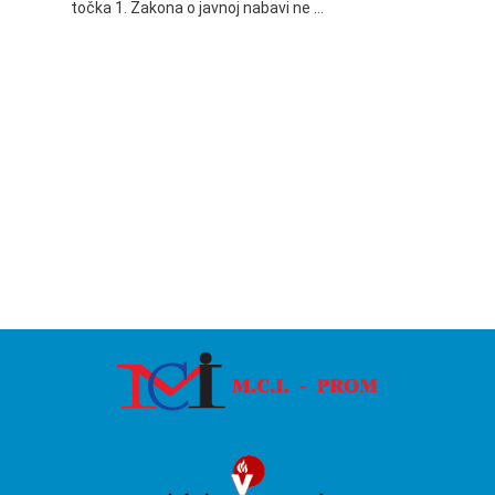
točka 1. Zakona o javnoj nabavi ne …
24.06.