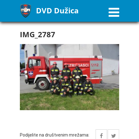
DVD Dužica
IMG_2787
Podijelite na društvenim mrežama: