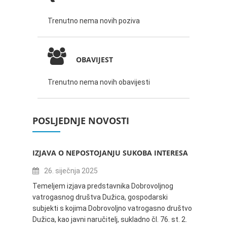
Trenutno nema novih poziva
OBAVIJEST
Trenutno nema novih obavijesti
POSLJEDNJE NOVOSTI
IZJAVA O NEPOSTOJANJU SUKOBA INTERESA
ZABAV
IVANA
26. siječnja 2025
16.
Temeljem izjava predstavnika Dobrovoljnog
vatrogasnog društva Dužica, gospodarski
Obavje
subjekti s kojima Dobrovoljno vatrogasno društvo
Dužica,
Dužica, kao javni naručitelj, sukladno čl. 76. st. 2.
godine 