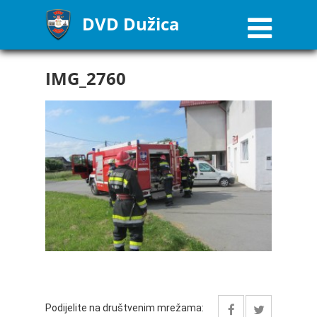
DVD Dužica
IMG_2760
Podijelite na društvenim mrežama: