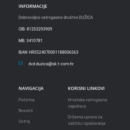
INFORMACIJE
Dobrovoljno vatrogasno društvo DUŽICA
OIB: 81253293909
MB: 3410781
IBAN: HR5524070001188006563
dvd.duzica@sk.t-com.hr
NAVIGACIJA
KORISNI LINKOVI
Početna
Hrvatska vatrogasna
zajednica
Novosti
Državna uprava za
Ustroj
zaštitu i spašavanje