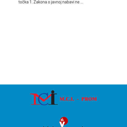
točka 1. Zakona o javnoj nabavi ne …
24.06.