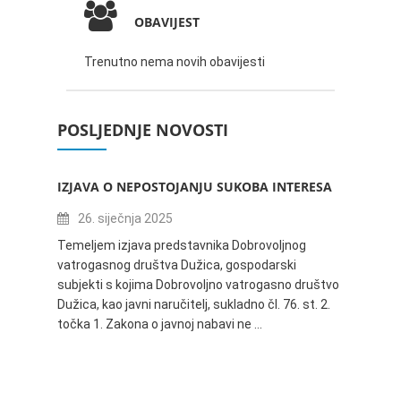
OBAVIJEST
Trenutno nema novih obavijesti
POSLJEDNJE NOVOSTI
IZJAVA O NEPOSTOJANJU SUKOBA INTERESA
ZABAV
IVANA
26. siječnja 2025
16.
Temeljem izjava predstavnika Dobrovoljnog
vatrogasnog društva Dužica, gospodarski
Obavje
subjekti s kojima Dobrovoljno vatrogasno društvo
Dužica,
Dužica, kao javni naručitelj, sukladno čl. 76. st. 2.
godine 
točka 1. Zakona o javnoj nabavi ne …
24.06.