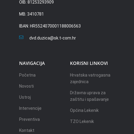
OIB: 81253293909
MB: 3410781
IBAN: HR5524070001188006563
dvd.duzica@sk.t-com.hr
NAVIGACIJA
KORISNI LINKOVI
Početna
Hrvatska vatrogasna
zajednica
Novosti
Državna uprava za
Ustroj
zaštitu i spašavanje
Intervencije
Općina Lekenik
Preventiva
TZO Lekenik
Kontakt