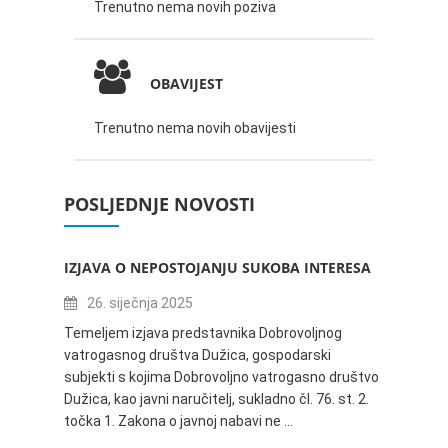
Trenutno nema novih poziva
OBAVIJEST
Trenutno nema novih obavijesti
POSLJEDNJE NOVOSTI
IZJAVA O NEPOSTOJANJU SUKOBA INTERESA
ZABAV
IVANA
26. siječnja 2025
16.
Temeljem izjava predstavnika Dobrovoljnog
vatrogasnog društva Dužica, gospodarski
Obavje
subjekti s kojima Dobrovoljno vatrogasno društvo
Dužica,
Dužica, kao javni naručitelj, sukladno čl. 76. st. 2.
godine 
točka 1. Zakona o javnoj nabavi ne …
24.06.