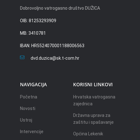
Dobrovoljno vatrogasno društvo DUŽICA
OIB: 81253293909
MB: 3410781
IBAN: HR5524070001188006563
dvd.duzica@sk.t-com.hr
NAVIGACIJA
KORISNI LINKOVI
Početna
Hrvatska vatrogasna
zajednica
Novosti
Državna uprava za
Ustroj
zaštitu i spašavanje
Intervencije
Općina Lekenik