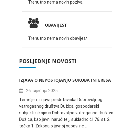
Trenutno nema novih poziva
OBAVIJEST
Trenutno nema novih obavijesti
POSLJEDNJE NOVOSTI
IZJAVA O NEPOSTOJANJU SUKOBA INTERESA
ZABAV
IVANA
26. siječnja 2025
16.
Temeljem izjava predstavnika Dobrovoljnog
vatrogasnog društva Dužica, gospodarski
Obavje
subjekti s kojima Dobrovoljno vatrogasno društvo
Dužica,
Dužica, kao javni naručitelj, sukladno čl. 76. st. 2.
godine 
točka 1. Zakona o javnoj nabavi ne …
24.06.