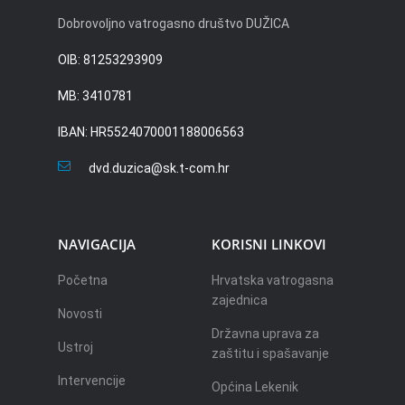
Dobrovoljno vatrogasno društvo DUŽICA
OIB: 81253293909
MB: 3410781
IBAN: HR5524070001188006563
dvd.duzica@sk.t-com.hr
NAVIGACIJA
KORISNI LINKOVI
Početna
Hrvatska vatrogasna
zajednica
Novosti
Državna uprava za
Ustroj
zaštitu i spašavanje
Intervencije
Općina Lekenik