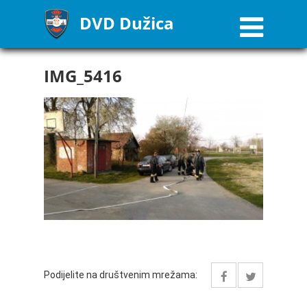
DVD Dužica
IMG_5416
Podijelite na društvenim mrežama: