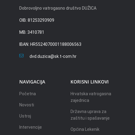
Dobrovoljno vatrogasno društvo DUŽICA
OIB: 81253293909
MB: 3410781
IBAN: HR5524070001188006563
dvd.duzica@sk.t-com.hr
NAVIGACIJA
KORISNI LINKOVI
Početna
Hrvatska vatrogasna
zajednica
Novosti
Državna uprava za
Ustroj
zaštitu i spašavanje
Intervencije
Općina Lekenik