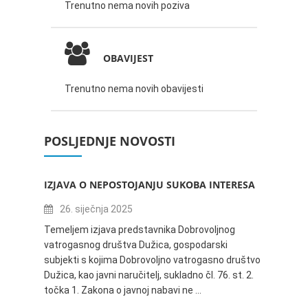
Trenutno nema novih poziva
OBAVIJEST
Trenutno nema novih obavijesti
POSLJEDNJE NOVOSTI
IZJAVA O NEPOSTOJANJU SUKOBA INTERESA
ZABAV
IVANA
26. siječnja 2025
16.
Temeljem izjava predstavnika Dobrovoljnog
vatrogasnog društva Dužica, gospodarski
Obavje
subjekti s kojima Dobrovoljno vatrogasno društvo
Dužica,
Dužica, kao javni naručitelj, sukladno čl. 76. st. 2.
godine 
točka 1. Zakona o javnoj nabavi ne …
24.06.