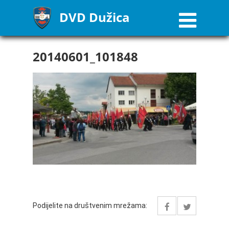
DVD Dužica
20140601_101848
Podijelite na društvenim mrežama: