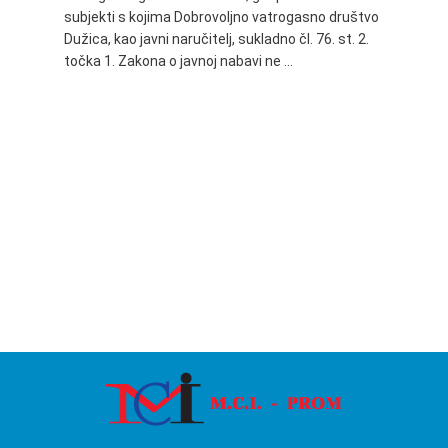
subjekti s kojima Dobrovoljno vatrogasno društvo
Dužica,
Dužica, kao javni naručitelj, sukladno čl. 76. st. 2.
godine 
točka 1. Zakona o javnoj nabavi ne …
24.06.