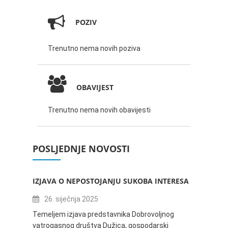
POZIV
Trenutno nema novih poziva
OBAVIJEST
Trenutno nema novih obavijesti
POSLJEDNJE NOVOSTI
IZJAVA O NEPOSTOJANJU SUKOBA INTERESA
ZABAV
IVANA
26. siječnja 2025
16.
Temeljem izjava predstavnika Dobrovoljnog
vatrogasnog društva Dužica, gospodarski
Obavje