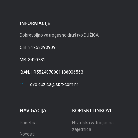
INFORMACIJE
Dobrovoljno vatrogasno društvo DUŽICA
OIB: 81253293909
MB: 3410781
IBAN: HR5524070001188006563
dvd.duzica@sk.t-com.hr
NAVIGACIJA
KORISNI LINKOVI
Početna
Hrvatska vatrogasna
zajednica
Novosti