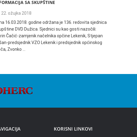
FORMACIJA SA SKUPŠTINE
135. REDO
22. ožujka 2018
04. trav
na 16.03.2018. godine održana je 136. redovita sjednica
Informacija
pštine DVD Dužica. Sjednici su kao gosti nazočili:
18:00h održ
rin Čačić-zamjenik načelnika opčine Lekenik, Stjepan
Dužica. Sjed
šan-predsjednik VZO Lekenik i predsjednik općinskog
načelnik Op
ječa, Zvonko …
VIGACIJA
KORISNI LINKOVI