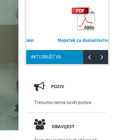
oj nabavi
Naputak za domaćinstva
Plan rad
AKTI DRUŠTVA
POZIV
Trenutno nema novih poziva
OBAVIJEST