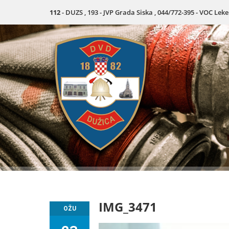
112
- DUZS , 193 - JVP Grada Siska , 044/772-395 - VOC Lek
IMG_3471
OŽU