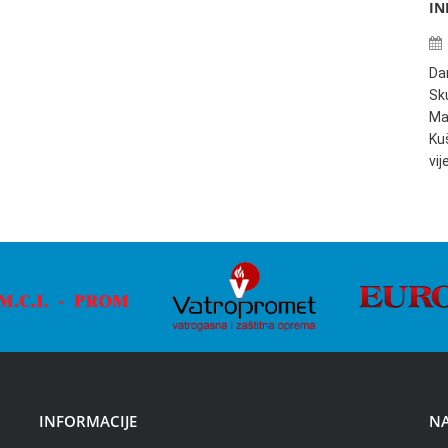
IN
Da
Sku
Ma
Ku
vi
INFORMACIJE
NA