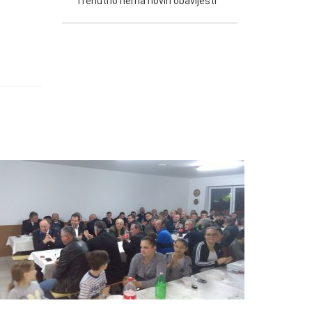
Trenutno nema novih obavijesti