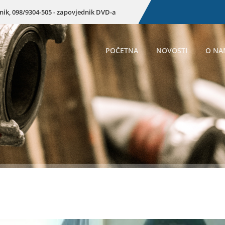
enik, 098/9304-505 - zapovjednik DVD-a
POČETNA
NOVOSTI
O NA
Preuzmite dokum