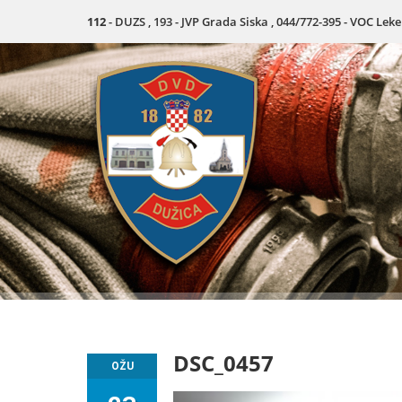
112
- DUZS , 193 - JVP Grada Siska , 044/772-395 - VOC Lek
DSC_0457
OŽU