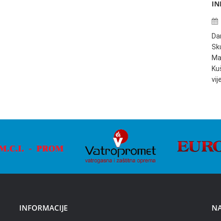
IN
Da
Sku
Ma
Ku
vi
INFORMACIJE
NA