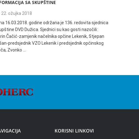
FORMACIJA SA SKUPŠTINE
135. REDO
22. ožujka 2018
04. trav
na 16.03.2018. godine održana je 136. redovita sjednica
Informacija
pštine DVD Dužica. Sjednici su kao gosti nazočili:
18:00h održ
rin Čačić-zamjenik načelnika opčine Lekenik, Stjepan
Dužica. Sjed
šan-predsjednik VZO Lekenik i predsjednik općinskog
načelnik Op
ječa, Zvonko …
VIGACIJA
KORISNI LINKOVI