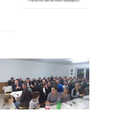
Trenutno nema novih obavijesti