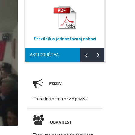
ik o jednostavnoj nabavi
Naputak za domaćinstva
AKTI DRUŠTVA
POZIV
Trenutno nema novih poziva
OBAVIJEST