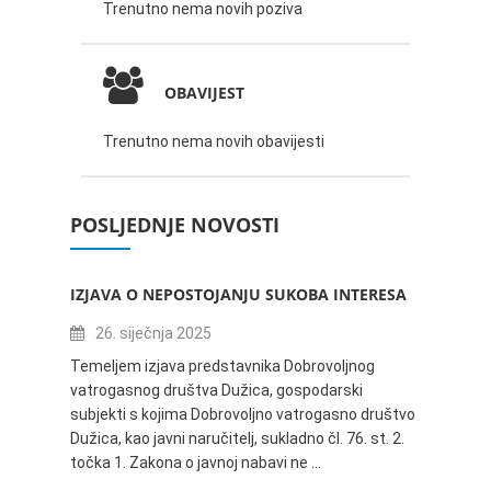
Trenutno nema novih poziva
OBAVIJEST
Trenutno nema novih obavijesti
POSLJEDNJE NOVOSTI
IZJAVA O NEPOSTOJANJU SUKOBA INTERESA
ZABAV
IVANA
26. siječnja 2025
16.
Temeljem izjava predstavnika Dobrovoljnog
vatrogasnog društva Dužica, gospodarski
Obavje
subjekti s kojima Dobrovoljno vatrogasno društvo
Dužica,
Dužica, kao javni naručitelj, sukladno čl. 76. st. 2.
godine 
točka 1. Zakona o javnoj nabavi ne …
24.06.