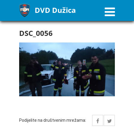
DVD Dužica
DSC_0056
Podijelite na društvenim mrežama: