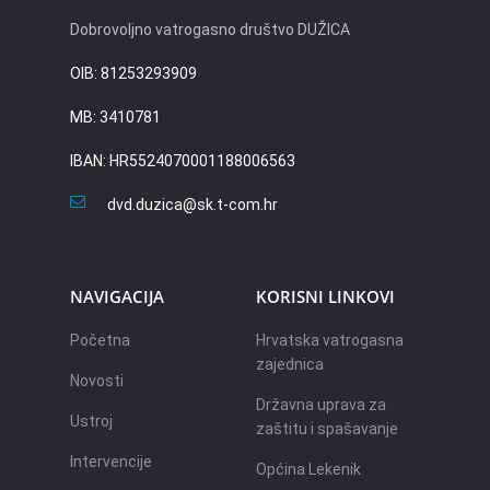
Dobrovoljno vatrogasno društvo DUŽICA
OIB: 81253293909
MB: 3410781
IBAN: HR5524070001188006563
dvd.duzica@sk.t-com.hr
NAVIGACIJA
KORISNI LINKOVI
Početna
Hrvatska vatrogasna
zajednica
Novosti
Državna uprava za
Ustroj
zaštitu i spašavanje
Intervencije
Općina Lekenik