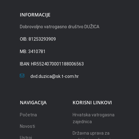
INFORMACIJE
Dobrovoljno vatrogasno društvo DUŽICA
OIB: 81253293909
MB: 3410781
IBAN: HR5524070001188006563
dvd.duzica@sk.t-com.hr
NAVIGACIJA
KORISNI LINKOVI
Početna
Hrvatska vatrogasna
zajednica
Novosti
Državna uprava za
Ustroj