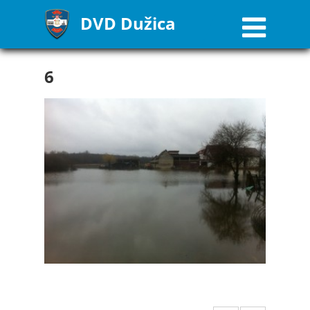
DVD Dužica
6