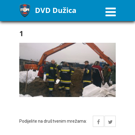
DVD Dužica
1
Podijelite na društvenim mrežama: