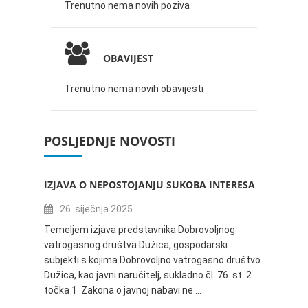
Trenutno nema novih poziva
OBAVIJEST
Trenutno nema novih obavijesti
POSLJEDNJE NOVOSTI
IZJAVA O NEPOSTOJANJU SUKOBA INTERESA
ZABAV
IVANA
26. siječnja 2025
16.
Temeljem izjava predstavnika Dobrovoljnog
vatrogasnog društva Dužica, gospodarski
Obavje
subjekti s kojima Dobrovoljno vatrogasno društvo
Dužica,
Dužica, kao javni naručitelj, sukladno čl. 76. st. 2.
godine 
točka 1. Zakona o javnoj nabavi ne …
24.06.