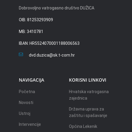
Dobrovoljno vatrogasno društvo DUŽICA
OIB: 81253293909
MB: 3410781
IBAN: HR5524070001188006563
dvd.duzica@sk.t-com.hr
NAVIGACIJA
KORISNI LINKOVI
Početna
Hrvatska vatrogasna
zajednica
Novosti
Državna uprava za
Ustroj
zaštitu i spašavanje
Intervencije
Općina Lekenik