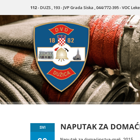
112
- DUZS , 193 - JVP Grada Siska , 044/772-395 - VOC Lek
NAPUTAK ZA DOMAĆI
SVI
Naputak za domaćinstva-mali_2015