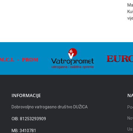
Ma
Ku
vi
INFORMACIJE
NA
Dobrovoljno vatrogasno društvo DUŽICA
Po
No
OIB: 81253293909
Us
MB: 3410781