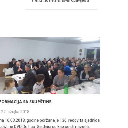
Trenutno nema novih obavijesti
FORMACIJA SA SKUPŠTINE
135. REDO
22. ožujka 2018
04. trav
na 16.03.2018. godine održana je 136. redovita sjednica
Informacija
pštine DVD Dužica. Sjednici su kao gosti nazočili:
18:00h održ