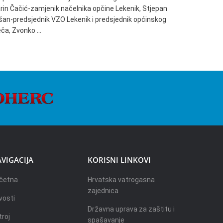
rin Čačić-zamjenik načelnika opčine Lekenik, Stjepan
Dužica. Sjed
šan-predsjednik VZO Lekenik i predsjednik općinskog
načelnik Op
ječa, Zvonko …
VIGACIJA
KORISNI LINKOVI
četna
Hrvatska vatrogasna
zajednica
vosti
Državna uprava za zaštitu i
troj
spašavanje