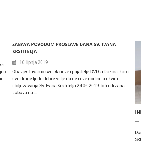
ZABAVA POVODOM PROSLAVE DANA SV. IVANA
KRSTITELJA
16. lipnja 2019
og
jno
Obavještavamo sve članove i prijatelje DVD-a Dužica, kao i
no
sve druge ljude dobre volje da će i ove godine u okviru
obilježavanja Sv. Ivana Krstitelja 24.06.2019. biti održana
zabava na …
IN
Da
Sku