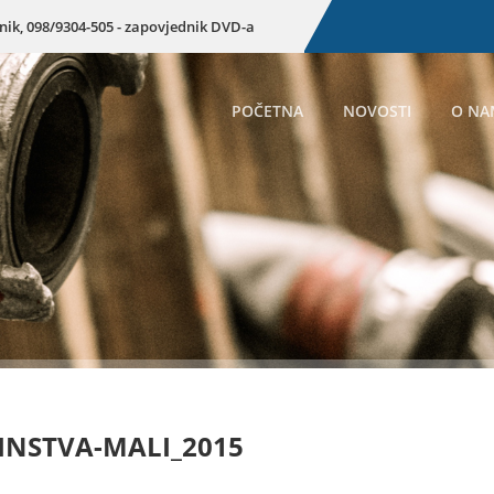
enik, 098/9304-505 - zapovjednik DVD-a
POČETNA
NOVOSTI
O NA
NSTVA-MALI_2015