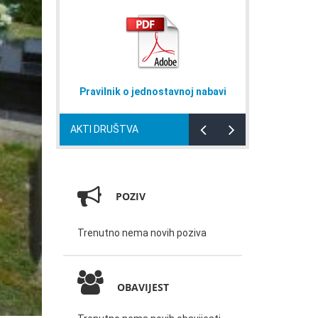
oj nabavi
Naputak za domaćinstva
Plan rad
AKTI DRUŠTVA
POZIV
Trenutno nema novih poziva
OBAVIJEST