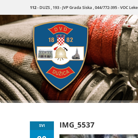
112
- DUZS , 193 - JVP Grada Siska , 044/772-395 - VOC Lek
IMG_5537
SVI