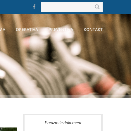
MA
OPERATIVA
PREVENTIVA
KONTAKT
ent
Preuzmite dokument
Preu