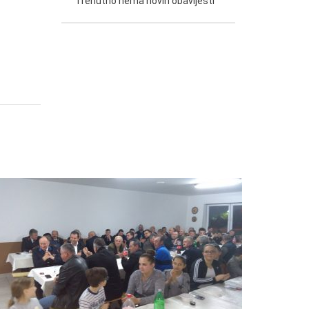
Trenutno nema novih obavijesti