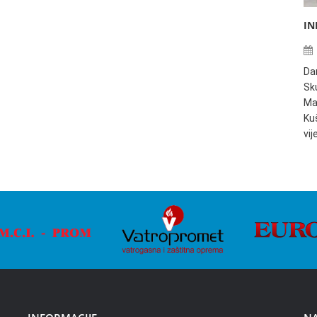
IN
Da
Sku
Ma
Ku
vi