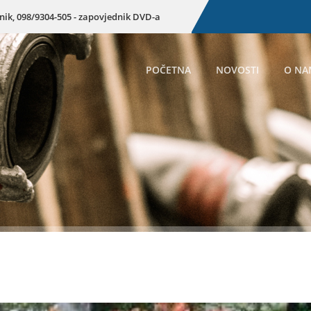
enik, 098/9304-505 - zapovjednik DVD-a
POČETNA
NOVOSTI
O NA
Preuzmite dokum