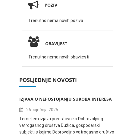
POZIV
Trenutno nema novih poziva
OBAVIJEST
Trenutno nema novih obavijesti
POSLJEDNJE NOVOSTI
IZJAVA O NEPOSTOJANJU SUKOBA INTERESA
ZABAV
IVANA
26. siječnja 2025
16.
Temeljem izjava predstavnika Dobrovoljnog
vatrogasnog društva Dužica, gospodarski
Obavje
subjekti s kojima Dobrovoljno vatrogasno društvo
Dužica,