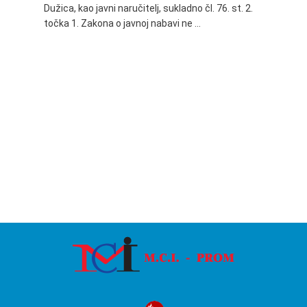
Dužica, kao javni naručitelj, sukladno čl. 76. st. 2.
godine 
točka 1. Zakona o javnoj nabavi ne …
24.06.