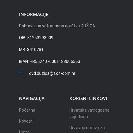
INFORMACIJE
Dobrovoljno vatrogasno društvo DUŽICA
OIB: 81253293909
MB: 3410781
IBAN: HR5524070001188006563
dvd.duzica@sk.t-com.hr
NAVIGACIJA
KORISNI LINKOVI
Početna
Hrvatska vatrogasna
zajednica
Novosti
Državna uprava za
Ustroj