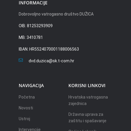
INFORMACIJE
Dobrovoljno vatrogasno društvo DUŽICA
OIB: 81253293909
MB: 3410781
IBAN: HR5524070001188006563
dvd.duzica@sk.t-com.hr
NAVIGACIJA
KORISNI LINKOVI
Početna
Hrvatska vatrogasna
zajednica
Novosti
Državna uprava za
Ustroj
zaštitu i spašavanje
Intervencije