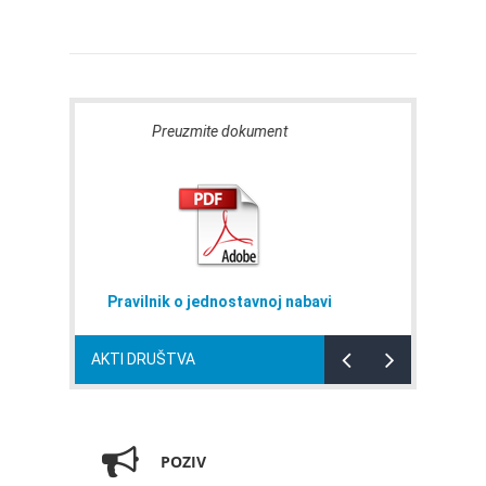
Preuzmite dokument
Preuzmite dokument
nik o jednostavnoj nabavi
Naputak za domaćinstv
AKTI DRUŠTVA
POZIV