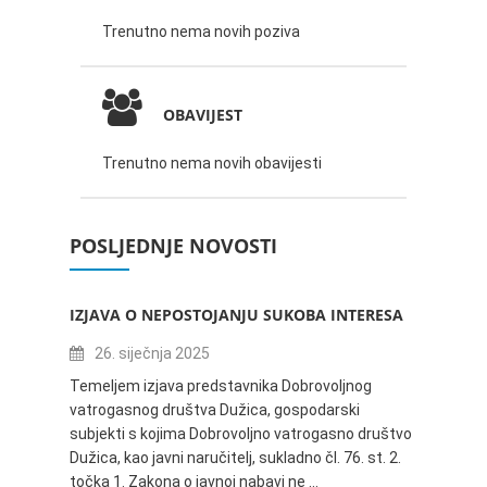
Trenutno nema novih poziva
OBAVIJEST
Trenutno nema novih obavijesti
POSLJEDNJE NOVOSTI
IZJAVA O NEPOSTOJANJU SUKOBA INTERESA
ZABAV
IVANA
26. siječnja 2025
16.
Temeljem izjava predstavnika Dobrovoljnog
vatrogasnog društva Dužica, gospodarski
Obavje
subjekti s kojima Dobrovoljno vatrogasno društvo
Dužica,
Dužica, kao javni naručitelj, sukladno čl. 76. st. 2.
godine 
točka 1. Zakona o javnoj nabavi ne …
24.06.