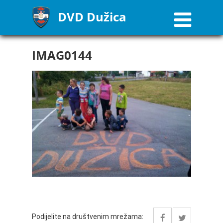
DVD Dužica
IMAG0144
Podijelite na društvenim mrežama: