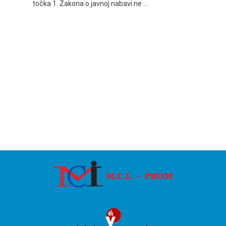
točka 1. Zakona o javnoj nabavi ne …
24.06.