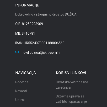
INFORMACIJE
Dobrovoljno vatrogasno društvo DUŽICA
OIB: 81253293909
MB: 3410781
IBAN: HR5524070001188006563
dvd.duzica@sk.t-com.hr
NAVIGACIJA
KORISNI LINKOVI
Početna
Hrvatska vatrogasna
zajednica
Novosti
Državna uprava za
Ustroj
zaštitu i spašavanje