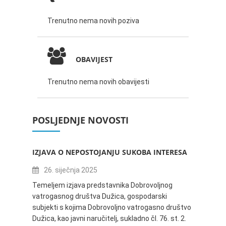
Trenutno nema novih poziva
OBAVIJEST
Trenutno nema novih obavijesti
POSLJEDNJE NOVOSTI
IZJAVA O NEPOSTOJANJU SUKOBA INTERESA
ZABAV
IVANA
26. siječnja 2025
16.
Temeljem izjava predstavnika Dobrovoljnog
vatrogasnog društva Dužica, gospodarski
Obavje
subjekti s kojima Dobrovoljno vatrogasno društvo
Dužica,
Dužica, kao javni naručitelj, sukladno čl. 76. st. 2.
godine 