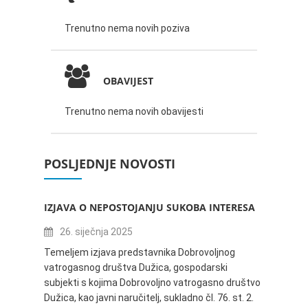
Trenutno nema novih poziva
OBAVIJEST
Trenutno nema novih obavijesti
POSLJEDNJE NOVOSTI
IZJAVA O NEPOSTOJANJU SUKOBA INTERESA
ZABAV
IVANA
26. siječnja 2025
16.
Temeljem izjava predstavnika Dobrovoljnog
vatrogasnog društva Dužica, gospodarski
Obavje
subjekti s kojima Dobrovoljno vatrogasno društvo
Dužica,
Dužica, kao javni naručitelj, sukladno čl. 76. st. 2.
godine 