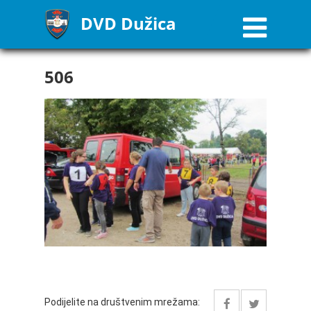
DVD Dužica
506
Podijelite na društvenim mrežama: