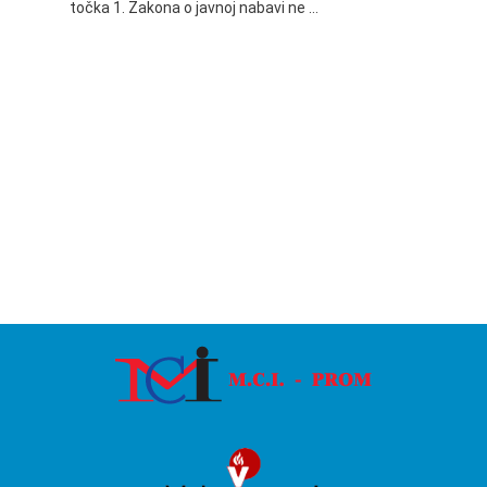
točka 1. Zakona o javnoj nabavi ne …
24.06.