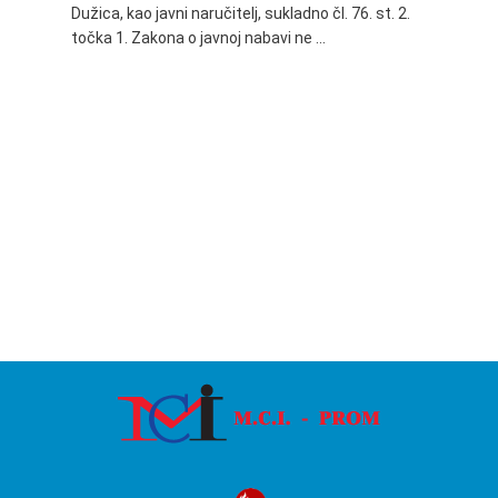
Dužica, kao javni naručitelj, sukladno čl. 76. st. 2.
godine 
točka 1. Zakona o javnoj nabavi ne …
24.06.