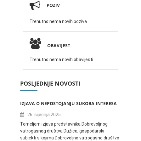
POZIV
Trenutno nema novih poziva
OBAVIJEST
Trenutno nema novih obavijesti
POSLJEDNJE NOVOSTI
IZJAVA O NEPOSTOJANJU SUKOBA INTERESA
ZABAV
IVANA
26. siječnja 2025
16.
Temeljem izjava predstavnika Dobrovoljnog
vatrogasnog društva Dužica, gospodarski
Obavje
subjekti s kojima Dobrovoljno vatrogasno društvo
Dužica,