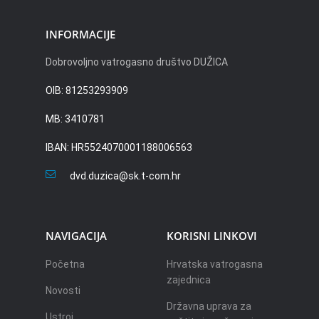
INFORMACIJE
Dobrovoljno vatrogasno društvo DUŽICA
OIB: 81253293909
MB: 3410781
IBAN: HR5524070001188006563
dvd.duzica@sk.t-com.hr
NAVIGACIJA
KORISNI LINKOVI
Početna
Hrvatska vatrogasna
zajednica
Novosti
Državna uprava za
Ustroj