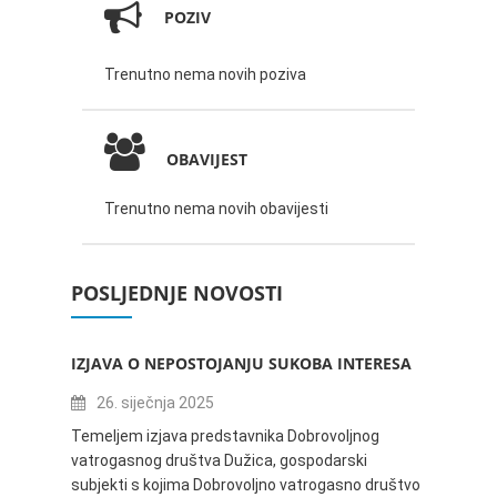
POZIV
Trenutno nema novih poziva
OBAVIJEST
Trenutno nema novih obavijesti
POSLJEDNJE NOVOSTI
IZJAVA O NEPOSTOJANJU SUKOBA INTERESA
ZABAV
IVANA
26. siječnja 2025
16.
Temeljem izjava predstavnika Dobrovoljnog
vatrogasnog društva Dužica, gospodarski
Obavje
subjekti s kojima Dobrovoljno vatrogasno društvo
Dužica,