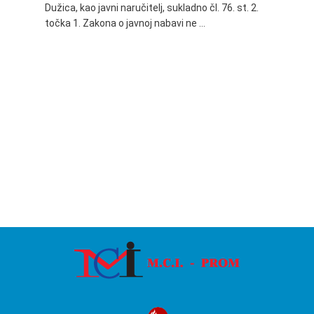
Dužica, kao javni naručitelj, sukladno čl. 76. st. 2.
godine 
točka 1. Zakona o javnoj nabavi ne …
24.06.