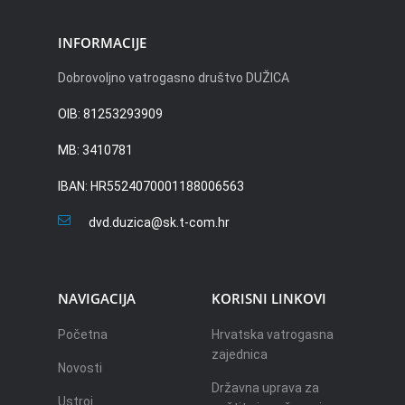
INFORMACIJE
Dobrovoljno vatrogasno društvo DUŽICA
OIB: 81253293909
MB: 3410781
IBAN: HR5524070001188006563
dvd.duzica@sk.t-com.hr
NAVIGACIJA
KORISNI LINKOVI
Početna
Hrvatska vatrogasna
zajednica
Novosti
Državna uprava za
Ustroj