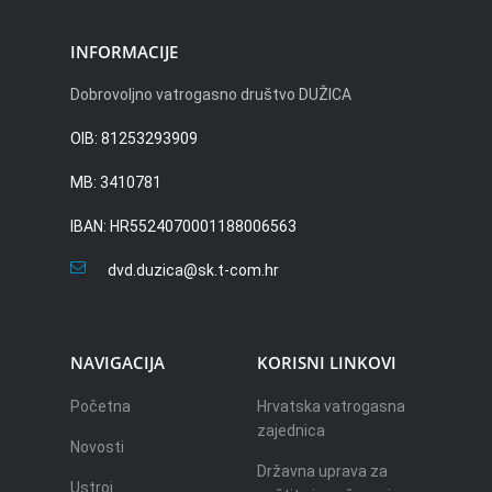
INFORMACIJE
Dobrovoljno vatrogasno društvo DUŽICA
OIB: 81253293909
MB: 3410781
IBAN: HR5524070001188006563
dvd.duzica@sk.t-com.hr
NAVIGACIJA
KORISNI LINKOVI
Početna
Hrvatska vatrogasna
zajednica
Novosti
Državna uprava za
Ustroj