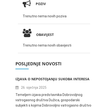
POZIV
Trenutno nema novih poziva
OBAVIJEST
Trenutno nema novih obavijesti
POSLJEDNJE NOVOSTI
IZJAVA O NEPOSTOJANJU SUKOBA INTERESA
ZABAV
IVANA
26. siječnja 2025
16.
Temeljem izjava predstavnika Dobrovoljnog
vatrogasnog društva Dužica, gospodarski
Obavje
subjekti s kojima Dobrovoljno vatrogasno društvo
Dužica,