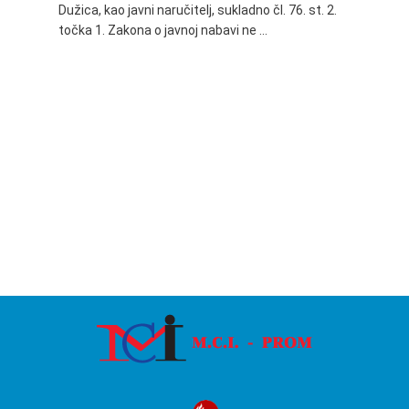
Dužica, kao javni naručitelj, sukladno čl. 76. st. 2.
godine 
točka 1. Zakona o javnoj nabavi ne …
24.06.