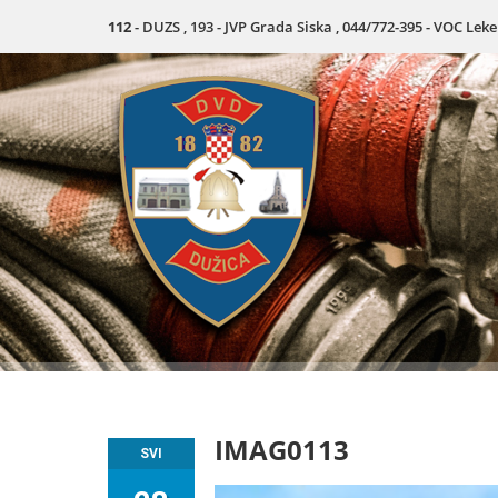
112
- DUZS , 193 - JVP Grada Siska , 044/772-395 - VOC Lek
IMAG0113
SVI