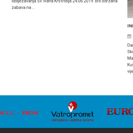
obilježavanja Sv. Ivana Krstitelja 24.06.2019. biti održana
zabava na …
IN
Da
Sku
Ma
Ku
vi