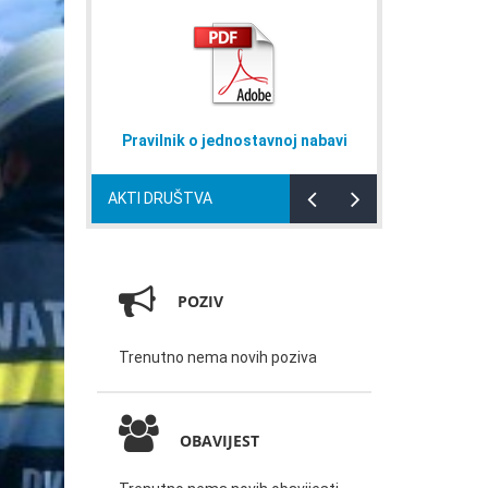
Pravilnik o jednostavnoj nabavi
Naputak
AKTI DRUŠTVA
POZIV
Trenutno nema novih poziva
OBAVIJEST