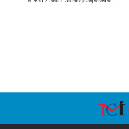
čl. 76. st. 2. točka 1. Zakona o javnoj nabavi ne …