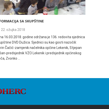
FORMACIJA SA SKUPŠTINE
135. REDO
22. ožujka 2018
04. trav
na 16.03.2018. godine održana je 136. redovita sjednica
Informacija
pštine DVD Dužica. Sjednici su kao gosti nazočili:
18:00h održ
rin Čačić-zamjenik načelnika opčine Lekenik, Stjepan
Dužica. Sjed
šan-predsjednik VZO Lekenik i predsjednik općinskog
načelnik Op
ječa, Zvonko …