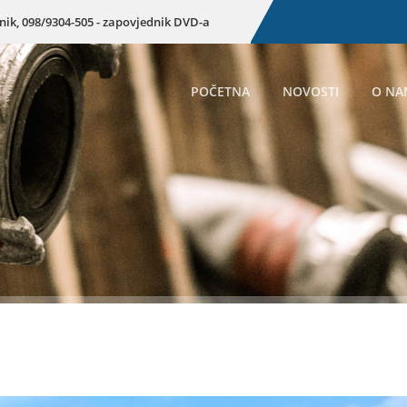
enik, 098/9304-505 - zapovjednik DVD-a
POČETNA
NOVOSTI
O NA