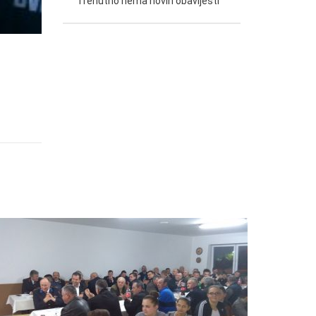
Trenutno nema novih obavijesti