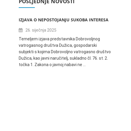
POSLJEDNJE NOVOSTI
IZJAVA O NEPOSTOJANJU SUKOBA INTERESA
ZABAV
IVANA
26. siječnja 2025
16.
Temeljem izjava predstavnika Dobrovoljnog
vatrogasnog društva Dužica, gospodarski
Obavje
subjekti s kojima Dobrovoljno vatrogasno društvo
Dužica,
Dužica, kao javni naručitelj, sukladno čl. 76. st. 2.
godine 
točka 1. Zakona o javnoj nabavi ne …
24.06.