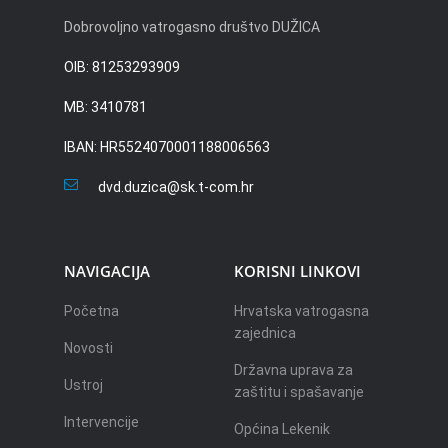
Dobrovoljno vatrogasno društvo DUŽICA
OIB: 81253293909
MB: 3410781
IBAN: HR5524070001188006563
dvd.duzica@sk.t-com.hr
NAVIGACIJA
KORISNI LINKOVI
Početna
Hrvatska vatrogasna
zajednica
Novosti
Državna uprava za
Ustroj
zaštitu i spašavanje
Intervencije
Općina Lekenik