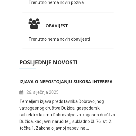
Trenutno nema novih poziva
OBAVIJEST
Trenutno nema novih obavijesti
POSLJEDNJE NOVOSTI
IZJAVA O NEPOSTOJANJU SUKOBA INTERESA
ZABAV
IVANA
26. siječnja 2025
16.
Temeljem izjava predstavnika Dobrovoljnog
vatrogasnog društva Dužica, gospodarski
Obavje
subjekti s kojima Dobrovoljno vatrogasno društvo
Dužica,
Dužica, kao javni naručitelj, sukladno čl. 76. st. 2.
godine 
točka 1. Zakona o javnoj nabavi ne …
24.06.