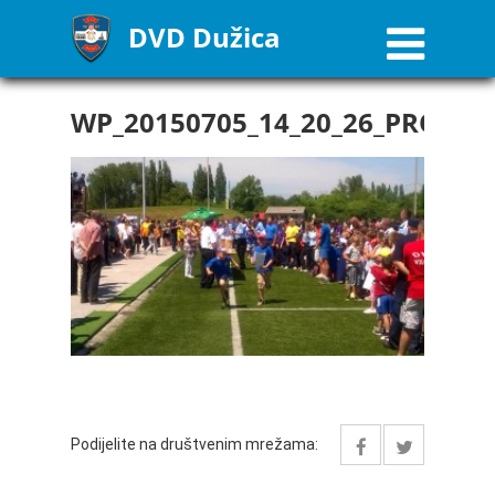
DVD Dužica
WP_20150705_14_20_26_PRO(2)
Podijelite na društvenim mrežama: