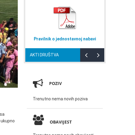
noj nabavi
Naputak za domaćinstva
Plan r
AKTI DRUŠTVA
POZIV
Trenutno nema novih poziva
 sa
d ukupno
OBAVIJEST