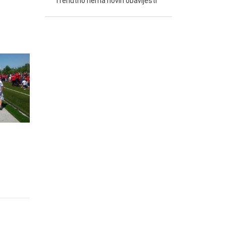
Trenutno nema novih obavijesti