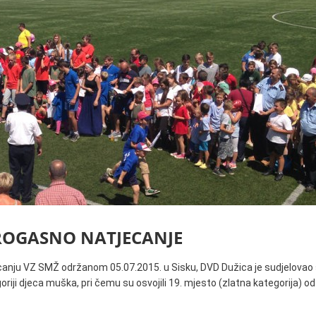
Pravilnik o jednostav
TROGASNO NATJECANJE
anju VZ SMŽ održanom 05.07.2015. u Sisku, DVD Dužica je sudjelovao
iji djeca muška, pri čemu su osvojili 19. mjesto (zlatna kategorija) o