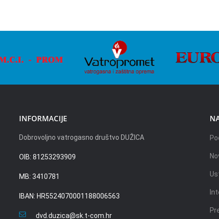
INFORMACIJE
NA
Dobrovoljno vatrogasno društvo DUŽICA
Po
No
OIB: 81253293909
Us
MB: 3410781
Int
IBAN: HR5524070001188006563
Pr
dvd.duzica@sk.t-com.hr