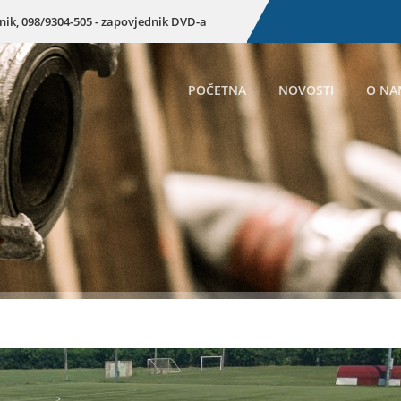
enik, 098/9304-505 - zapovjednik DVD-a
POČETNA
NOVOSTI
O NA
Preuzmite doku