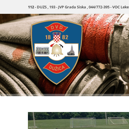
112
- DUZS , 193 - JVP Grada Siska , 044/772-395 - VOC Lek