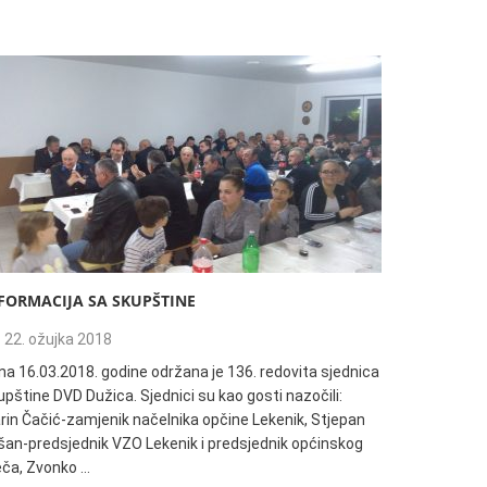
FORMACIJA SA SKUPŠTINE
135. REDO
22. ožujka 2018
04. trav
na 16.03.2018. godine održana je 136. redovita sjednica
Informacija
pštine DVD Dužica. Sjednici su kao gosti nazočili:
18:00h održ
rin Čačić-zamjenik načelnika opčine Lekenik, Stjepan
Dužica. Sjed
šan-predsjednik VZO Lekenik i predsjednik općinskog
načelnik Op
ječa, Zvonko …