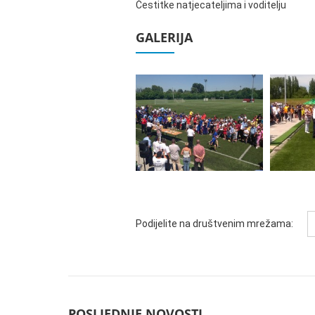
Čestitke natjecateljima i voditelju
GALERIJA
Podijelite na društvenim mrežama:
POSLJEDNJE NOVOSTI