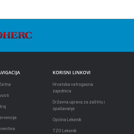
VIGACIJA
KORISNI LINKOVI
četna
Hrvatska vatrogasna
zajednica
vosti
Državna uprava za zaštitu i
troj
spašavanje
ervencije
Općina Lekenik
eventiva
TZO Lekenik