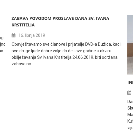
ZABAVA POVODOM PROSLAVE DANA SV. IVANA
KRSTITELJA
16. lipnja 2019
og
jno
Obavještavamo sve članove i prijatelje DVD-a Dužica, kao i
no
sve druge ljude dobre volje da će i ove godine u okviru
obilježavanja Sv. Ivana Krstitelja 24.06.2019. biti održana
zabava na …
IN
Da
Sku
Ma
Ku
vi