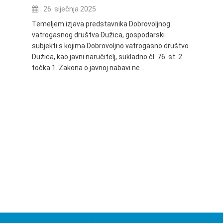
IVANA
26. siječnja 2025
16.
Temeljem izjava predstavnika Dobrovoljnog
vatrogasnog društva Dužica, gospodarski
Obavje
subjekti s kojima Dobrovoljno vatrogasno društvo
Dužica,
Dužica, kao javni naručitelj, sukladno čl. 76. st. 2.
godine 
točka 1. Zakona o javnoj nabavi ne …
24.06.