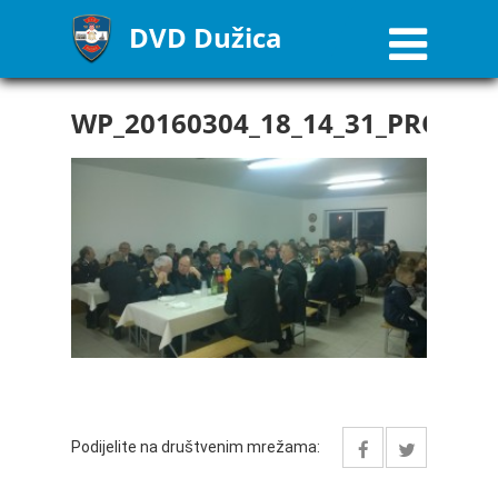
DVD Dužica
WP_20160304_18_14_31_PRO
Podijelite na društvenim mrežama: