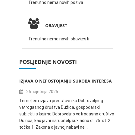
Trenutno nema novih poziva
OBAVIJEST
Trenutno nema novih obavijesti
POSLJEDNJE NOVOSTI
IZJAVA O NEPOSTOJANJU SUKOBA INTERESA
ZABAV
IVANA
26. siječnja 2025
16.
Temeljem izjava predstavnika Dobrovoljnog
vatrogasnog društva Dužica, gospodarski
Obavje
subjekti s kojima Dobrovoljno vatrogasno društvo
Dužica,
Dužica, kao javni naručitelj, sukladno čl. 76. st. 2.
godine 
točka 1. Zakona o javnoj nabavi ne …
24.06.