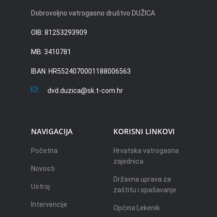
Dobrovoljno vatrogasno društvo DUŽICA
OIB: 81253293909
MB: 3410781
IBAN: HR5524070001188006563
dvd.duzica@sk.t-com.hr
NAVIGACIJA
KORISNI LINKOVI
Početna
Hrvatska vatrogasna
zajednica
Novosti
Državna uprava za
Ustroj
zaštitu i spašavanje
Intervencije
Općina Lekenik