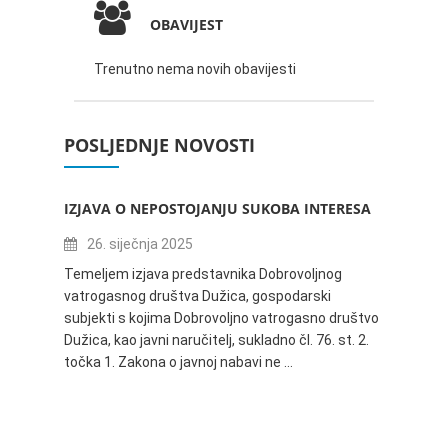
OBAVIJEST
Trenutno nema novih obavijesti
POSLJEDNJE NOVOSTI
IZJAVA O NEPOSTOJANJU SUKOBA INTERESA
ZABAV
IVANA
26. siječnja 2025
16.
Temeljem izjava predstavnika Dobrovoljnog
vatrogasnog društva Dužica, gospodarski
Obavje
subjekti s kojima Dobrovoljno vatrogasno društvo
Dužica,
Dužica, kao javni naručitelj, sukladno čl. 76. st. 2.
godine 
točka 1. Zakona o javnoj nabavi ne …
24.06.