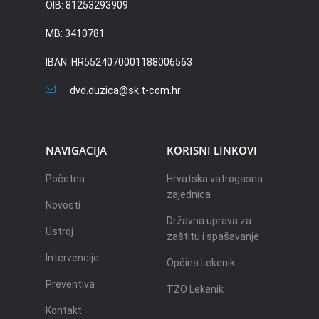
OIB: 81253293909
MB: 3410781
IBAN: HR5524070001188006563
dvd.duzica@sk.t-com.hr
NAVIGACIJA
KORISNI LINKOVI
Početna
Hrvatska vatrogasna
zajednica
Novosti
Državna uprava za
Ustroj
zaštitu i spašavanje
Intervencije
Općina Lekenik
Preventiva
TZO Lekenik
Kontakt